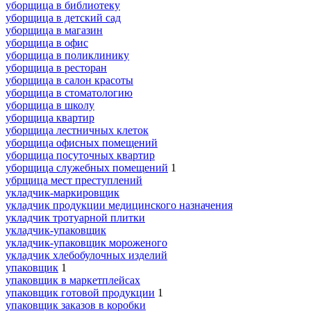
уборщица в библиотеку
уборщица в детский сад
уборщица в магазин
уборщица в офис
уборщица в поликлинику
уборщица в ресторан
уборщица в салон красоты
уборщица в стоматологию
уборщица в школу
уборщица квартир
уборщица лестничных клеток
уборщица офисных помещений
уборщица посуточных квартир
уборщица служебных помещений
1
убрщица мест преступлений
укладчик-маркировщик
укладчик продукции медицинского назначения
укладчик тротуарной плитки
укладчик-упаковщик
укладчик-упаковщик мороженого
укладчик хлебобулочных изделий
упаковщик
1
упаковщик в маркетплейсах
упаковщик готовой продукции
1
упаковщик заказов в коробки