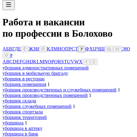
Работа и вакансии
по профессии в Болохово
А
Б
В
Г
Д
Е
Ж
З
И
К
Л
М
Н
О
П
Р
С
Т
Ф
Х
Ц
Ч
Ш
Э
Ю
Ё
Й
У
Щ
Ы
#
Я
A
B
C
D
E
F
G
H
I
J
K
L
M
N
O
P
Q
R
S
T
U
V
W
X
Y
Z
уборщик административных помещений
уборщик в мобильную бригаду
уборщик в ресторан
уборщик помещения
1
уборщик производственных и служебных помещений
1
уборщик производственных помещений
1
уборщик склада
уборщик служебных помещений
1
уборщик спортзала
уборщик территорий
уборщица
1
уборщица в аптеку
уборщица в банк