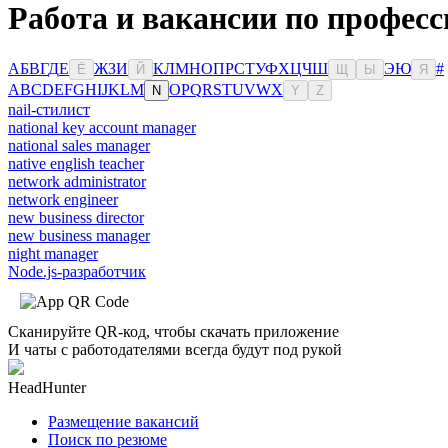
Работа и вакансии по професс
А
Б
В
Г
Д
Е
Ж
З
И
К
Л
М
Н
О
П
Р
С
Т
У
Ф
Х
Ц
Ч
Ш
Э
Ю
#
Ё
Й
Щ
Ы
Я
A
B
C
D
E
F
G
H
I
J
K
L
M
O
P
Q
R
S
T
U
V
W
X
N
Y
Z
nail-стилист
national key account manager
national sales manager
native english teacher
network administrator
network engineer
new business director
new business manager
night manager
Node.js-разработчик
Сканируйте QR-код, чтобы скачать приложение
И чаты с работодателями всегда будут под рукой
HeadHunter
Размещение вакансий
Поиск по резюме