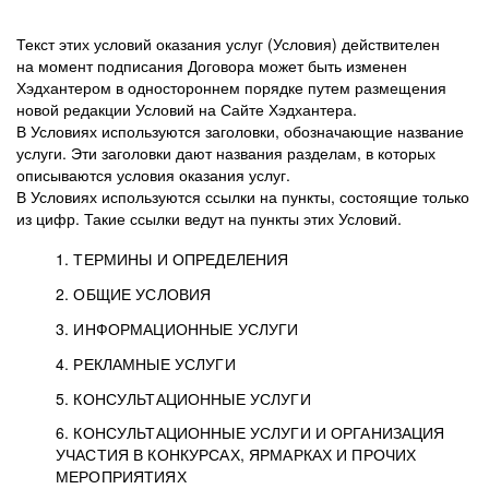
Текст этих условий оказания услуг (Условия) действителен
на момент подписания Договора может быть изменен
Хэдхантером в одностороннем порядке путем размещения
новой редакции Условий на Сайте Хэдхантера.
В Условиях используются заголовки, обозначающие название
услуги. Эти заголовки дают названия разделам, в которых
описываются условия оказания услуг.
В Условиях используются ссылки на пункты, состоящие только
из цифр. Такие ссылки ведут на пункты этих Условий.
1. ТЕРМИНЫ И ОПРЕДЕЛЕНИЯ
2. ОБЩИЕ УСЛОВИЯ
3. ИНФОРМАЦИОННЫЕ УСЛУГИ
1.1. Хэдхантер, или
Хэдхантер, ООО
4. РЕКЛАМНЫЕ УСЛУГИ
HeadHunter, или
«Хэдхантер», ИНН
2.1. Типы и статусы регистрации
5. КОНСУЛЬТАЦИОННЫЕ УСЛУГИ
Исполнитель
7718620740, адрес:
Типы регистрации
3.1. Предоставление доступа к базе данных
2.2. Активация услуг
6. КОНСУЛЬТАЦИОННЫЕ УСЛУГИ И ОРГАНИЗАЦИЯ
125047, г. Москва,
резюме с предложениями Соискателей
Описание и активация
УЧАСТИЯ В КОНКУРСАХ, ЯРМАРКАХ И ПРОЧИХ
2.1.1. Заказчику может быть присвоен один
4.0. Общие условия оказания рекламных услуг
внутригородская
о трудоустройстве с возможностью просмотра
МЕРОПРИЯТИЯХ
из Типов регистраций.
территория
4.0.1. Хэдхантер оказывает Заказчику услугу