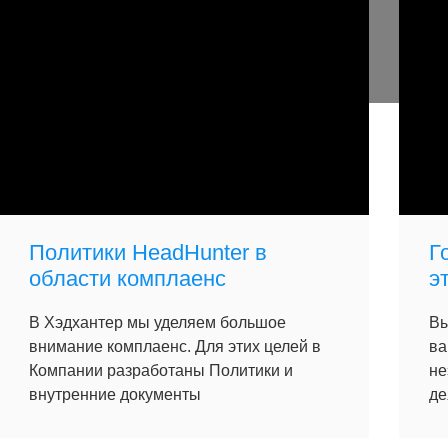
Политики HeadHunter в
Г
области комплаенс
э
В Хэдхантер мы уделяем большое
Вы
внимание комплаенс. Для этих целей в
ва
Компании разработаны Политики и
не
внутренние документы
де