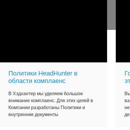
Политики HeadHunter в
Г
области комплаенс
э
В Хэдхантер мы уделяем большое
Вы
внимание комплаенс. Для этих целей в
ва
Компании разработаны Политики и
не
внутренние документы
де