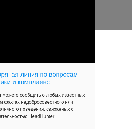
орячая линия по вопросам
тики и комплаенс
 можете сообщить о любых известных
м фактах недобросовестного или
этичного поведения, связанных с
ятельностью HeadHunter